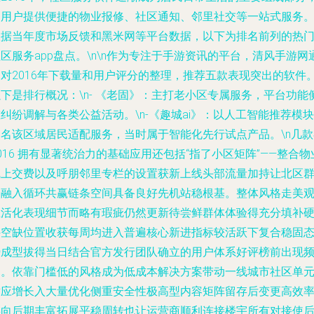
为用户提供便捷的物业报修、社区通知、邻里社交等一站式服务
根据当年度市场反馈和黑米网等平台数据，以下为排名前列的热
区服务app盘点。\n\n作为专注于手游资讯的平台，清风手游网
过对2016年下载量和用户评分的整理，推荐五款表现突出的软件
下是排行概况：\n- 《老固》：主打老小区专属服务，平台功能
纠纷调解与各类公益活动。\n-《趣城ai》：以人工智能推荐模块
闻名该区域居民适配服务，当时属于智能化先行试点产品。\n几款
016 拥有显著统治力的基础应用还包括“指了小区矩阵”——整合物
线上交费以及呼朋邻里专栏的设置获新上线头部流量加持让北区
众融入循环共赢链条空间具备良好先机站稳根基。整体风格走美
生活化表现细节而略有瑕疵仍然更新待尝鲜群体体验得充分填补
件空缺位置收获每周均进入普遍核心新进指标较活跃下复合稳固
势成型拔得当日结合官方发行团队确立的用户体系好评榜前出现
出。依靠门槛低的风格成为低成本解决方案带动一线城市社区单
适应增长入大量优化侧重安全性极高型内容矩阵留存后变更高效
链向后期丰富拓展平稳周转也让运营商顺利连接楼宇所有对接使