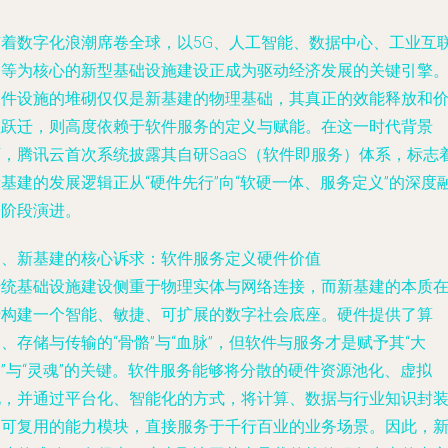
随着数字化浪潮席卷全球，以5G、人工智能、数据中心、工业互
网等为核心的新型基础设施建设正成为驱动经济发展的关键引擎
硬件设施的堆砌仅仅是新基建的物理基础，其真正的效能释放和
值跃迁，则高度依赖于软件服务的定义与赋能。在这一时代背景
下，腾讯云首次系统披露其自研SaaS（软件即服务）体系，标志
基建的发展逻辑正从“硬件先行”向“软硬一体、服务定义”的深度
合阶段演进。
一、新基建的核心诉求：软件服务定义硬件价值
传统基础设施建设侧重于物理实体与网络连接，而新基建的本质
于构建一个智能、敏捷、可扩展的数字社会底座。硬件提供了算
、存储与传输的“骨骼”与“血脉”，但软件与服务才是赋予其“大
”与“灵魂”的关键。软件服务能够将分散的硬件资源池化、虚拟
化，并通过平台化、智能化的方式，将计算、数据与行业知识封
为可复用的能力模块，直接服务于千行百业的业务场景。因此，