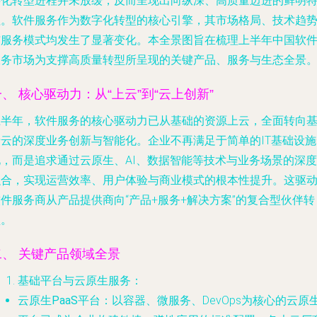
字化转型进程并未放缓，反而呈现出向纵深、高质量迈进的鲜明
征。软件服务作为数字化转型的核心引擎，其市场格局、技术趋
与服务模式均发生了显著变化。本全景图旨在梳理上半年中国软
服务市场为支撑高质量转型所呈现的关键产品、服务与生态全景
一、 核心驱动力：从“上云”到“云上创新”
上半年，软件服务的核心驱动力已从基础的资源上云，全面转向
于云的深度业务创新与智能化。企业不再满足于简单的IT基础设施
化，而是追求通过云原生、AI、数据智能等技术与业务场景的深度
融合，实现运营效率、用户体验与商业模式的根本性提升。这驱
件服务商从产品提供商向“产品+服务+解决方案”的复合型伙伴转
型。
二、 关键产品领域全景
基础平台与云原生服务
：
云原生PaaS平台
：以容器、微服务、DevOps为核心的云原