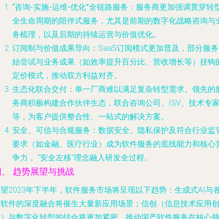
“咨询-实施-运维-优化”全链路服务
：服务商更加强调贯穿转
全生命周期的陪伴式服务，尤其是前期的数字化战略咨询与
务梳理，以及后期的持续运营与价值优化。
订阅制与价值成果导向
：SaaS订阅模式更加普及，部分服
始尝试与业务成果（如效率提升百分比、营收增长等）挂钩
定价模式，推动双方利益对齐。
生态化联合交付
：单一厂商难以满足复杂转型需求。领先的
务商积极构建合作伙伴生态，联合咨询公司、ISV、技术专
等，为客户提供整合性、一站式的解决方案。
安全、可信与合规服务
：数据安全、隐私保护及符合行业监
要求（如金融、医疗行业）成为软件服务的底线能力和核心
争力， “安全左移”理念融入研发全过程。
四、 趋势展望与挑战
望2023年下半年，软件服务市场将呈现以下趋势：生成式AI与
类软件的深度融合将催生大量新应用场景；信创（信息技术应用
新）与数字化转型的结合将更加紧密，推动国产软件服务在核心